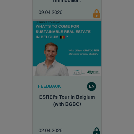
l'immobilier :
accélération, abondance
09.04.2026
et calage, un système
fondamentalement non
sobre ?
FEEDBACK
EN
ESREI's Tour in Belgium
(with BGBC)
02.04.2026