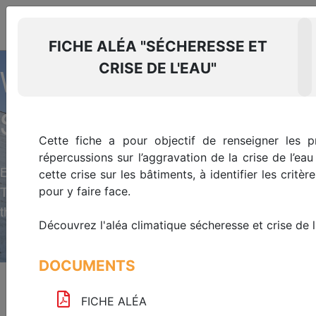
THE SUSTAINABLE REAL
ESTATE
RESOURCE CENTER
FICHE ALÉA "SÉCHERESSE ET
Log in
EN
CRISE DE L'EAU"
Glossary
WELCOME TO THE RES
SUSTAINABLE REAL ES
Cette fiche a pour objectif de renseigner les pr
répercussions sur l’aggravation de la crise de l’e
Barometers, prospective studies, regulatory analys
cette crise sur les bâtiments, à identifier les critè
pour y faire face.
The Green Building Observatory provides resources an
thus accelerate the sector's ecological transition.
Découvrez l'aléa climatique sécheresse et crise de 
DOCUMENTS
Homepage
>
Resource center
FICHE ALÉA