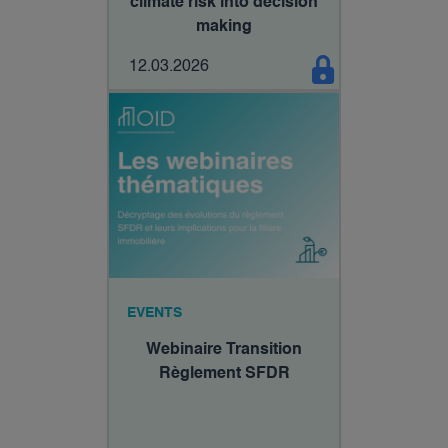
climate risk into decision
making
12.03.2026
EVENTS
Webinaire Transition
Règlement SFDR