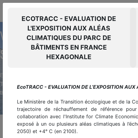
THE SUSTAINABLE REAL
ESTATE
RESOURCE CENTER
ECOTRACC - EVALUATION DE
Log in
EN
L'EXPOSITION AUX ALÉAS
Glossary
WELCOME TO THE RES
CLIMATIQUES DU PARC DE
BÂTIMENTS EN FRANCE
SUSTAINABLE REAL ES
HEXAGONALE
Barometers, prospective studies, regulatory analys
The Green Building Observatory provides resources an
EcoTRACC - EVALUATION DE L’EXPOSITION AU
thus accelerate the sector's ecological transition.
Le Ministère de la Transition écologique et de la C
trajectoire de réchauffement de référence pou
collaboration avec l'Institute for Climate Econom
exposé à un ou plusieurs aléas climatiques à l’é
Homepage
>
Resource center
2050) et +4° C (en 2100).