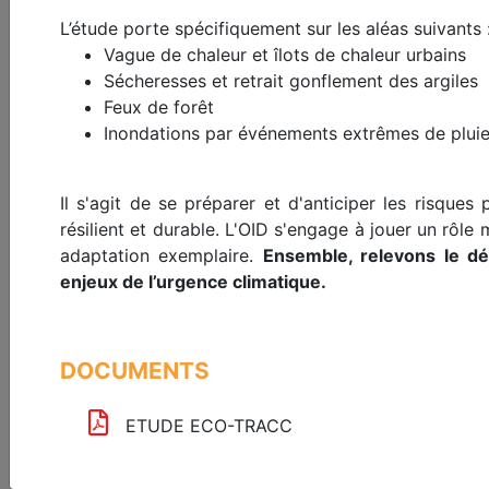
L’étude porte spécifiquement sur les aléas suivants 
Vague de chaleur et îlots de chaleur urbains
Sécheresses et retrait gonflement des argiles
Format
Theme
Country
Langu
Feux de forêt
Inondations par événements extrêmes de pluie
Search
Il s'agit de se préparer et d'anticiper les risques
résilient et durable. L'OID s'engage à jouer un rôl
adaptation exemplaire.
Ensemble, relevons le dé
692 resources match your search
enjeux de l’urgence climatique.
Open
Member
ESREI
ESREI
BIG
access
access
Basic
Advanced
access
access
access
DOCUMENTS
ETUDE ECO-TRACC