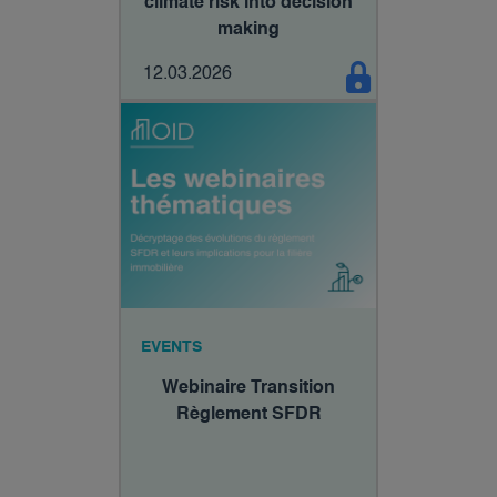
climate risk into decision
making
12.03.2026
EVENTS
Webinaire Transition
Règlement SFDR