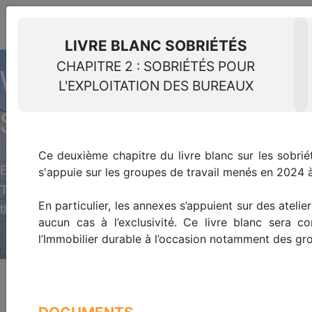
THE SUSTAINABLE REAL
ESTATE
RESOURCE CENTER
LIVRE BLANC SOBRIÉTÉS
Log in
EN
CHAPITRE 2 : SOBRIÉTÉS POUR
Glossary
WELCOME TO THE RES
L'EXPLOITATION DES BUREAUX
SUSTAINABLE REAL ES
Ce deuxième chapitre du livre blanc sur les sobriét
Barometers, prospective studies, regulatory analys
s'appuie sur les groupes de travail menés en 2024 à
The Green Building Observatory provides resources an
En particulier, les annexes s’appuient sur des ateli
thus accelerate the sector's ecological transition.
aucun cas à l’exclusivité. Ce livre blanc sera 
l’Immobilier durable à l’occasion notamment des gro
Homepage
>
Resource center