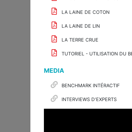
LA LAINE DE COTON
LA LAINE DE LIN
EVENTS
LA TERRE CRUE
Webinaire Adaptation :
L'Immobilier face aux
TUTORIEL - UTILISATION DU 
tempêtes et vents
violents
MEDIA
23.07.2026
BENCHMARK INTÉRACTIF
INTERVIEWS D'EXPERTS