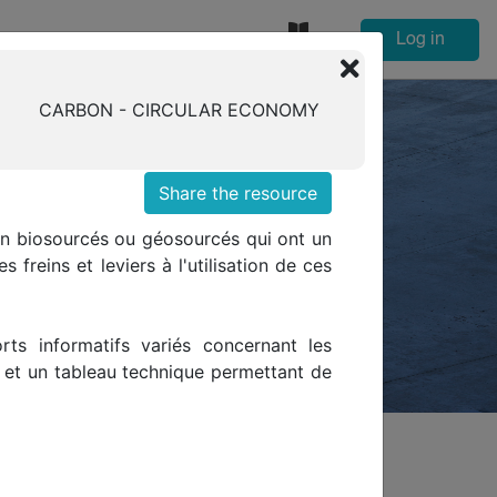
Log in
EN
Glossary
CARBON - CIRCULAR ECONOMY
EDICATED TO
Share the resource
ion biosourcés ou géosourcés qui ont un
 freins et leviers à l'utilisation de ces
keholders on sustainability issues and
ts informatifs variés concernant les
 et un tableau technique permettant de