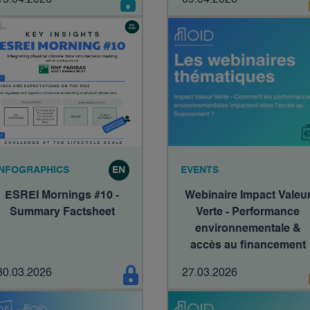
15.04.2026
09.04.2026
et calage, un système
fondamentalement non
sobre ?
INFOGRAPHICS
EN
EVENTS
ESREI Mornings #10 -
Webinaire Impact Valeu
Summary Factsheet
Verte - Performance
environnementale &
accès au financement
30.03.2026
27.03.2026