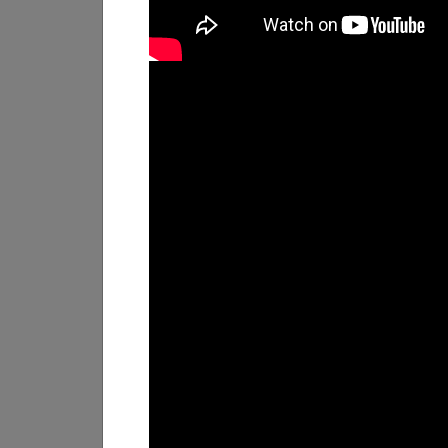
TOOLS
Référentiels de reporting
ESG : Table de
correspondance
25.06.2026
EVENTS
Assemblée Générale