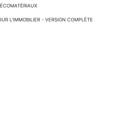
S ÉCOMATÉRIAUX
UR L'IMMOBILIER - VERSION COMPLÈTE
Language
Search
asic access
ESREI Advanced access
BIG access