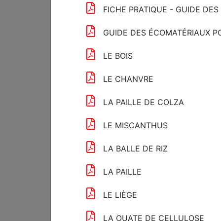
FICHE PRATIQUE - GUIDE DE
GUIDE DES ÉCOMATÉRIAUX PO
Format
Theme
Country
LE BOIS
LE CHANVRE
LA PAILLE DE COLZA
691 resources match your search
LE MISCANTHUS
Open access
Member access
ESREI B
LA BALLE DE RIZ
LA PAILLE
LE LIÈGE
LA OUATE DE CELLULOSE