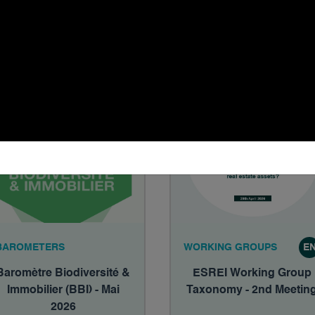
#13
vents violents"
04.06.2026
01.06.2026
BAROMETERS
WORKING GROUPS
E
Baromètre Biodiversité &
ESREI Working Group
Immobilier (BBI) - Mai
Taxonomy - 2nd Meetin
2026