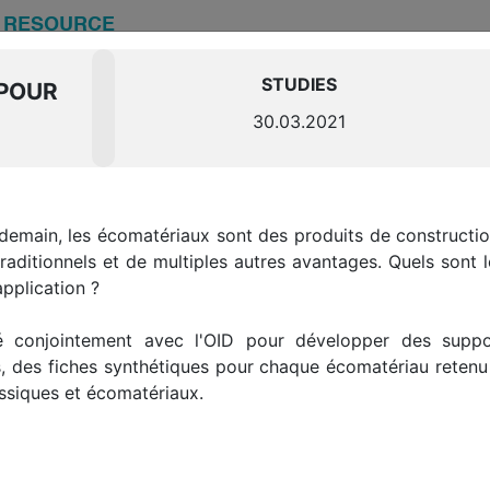
E
RESOURCE
STUDIES
 POUR
30.03.2021
E RESOURCE CENTER D
AL ESTATE
 demain, les écomatériaux sont des produits de construct
aditionnels et de multiples autres avantages. Quels sont les
latory analysis factsheets, feedback…
pplication ?
s resources and tools to support all real estate sta
transition.
lé conjointement avec l'OID pour développer des suppor
, des fiches synthétiques pour chaque écomatériau retenu
ssiques et écomatériaux.