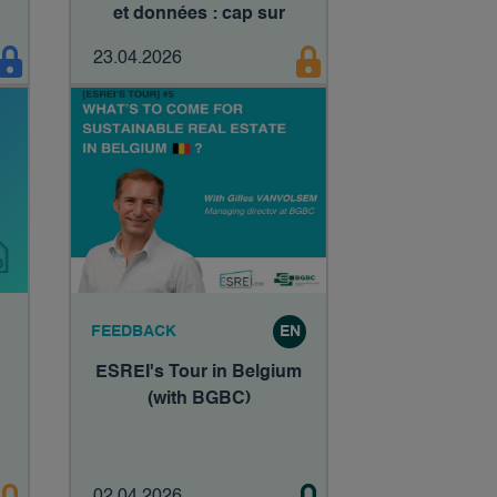
et données : cap sur
2030
23.04.2026
FEEDBACK
EN
ESREI's Tour in Belgium
(with BGBC)
e