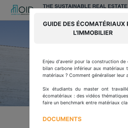
THE SUSTAINABLE REAL ESTAT
CENTER
GUIDE DES ÉCOMATÉRIAUX
WELCOME TO TH
L'IMMOBILIER
SUSTAINABLE RE
Enjeu d'avenir pour la construction de
bilan carbone inférieur aux matériaux tr
Barometers, prospective studies, regu
matériaux ? Comment généraliser leur a
The Green Building Observatory provide
thus accelerate the sector's ecological 
Six étudiants du master ont travail
écomatériaux : des vidéos thématiques
faire un benchmark entre matériaux cla
DOCUMENTS
Homepage
>
Resource center