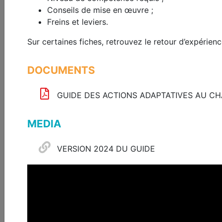
Conseils de mise en œuvre ;
Freins et leviers.
Sur certaines fiches, retrouvez le retour d’expérien
Format
Theme
Country
Langu
DOCUMENTS
Search
GUIDE DES ACTIONS ADAPTATIVES AU C
692 resources match your search
MEDIA
Open
Member
ESREI
ESREI
BIG
access
access
Basic
Advanced
access
VERSION 2024 DU GUIDE
access
access