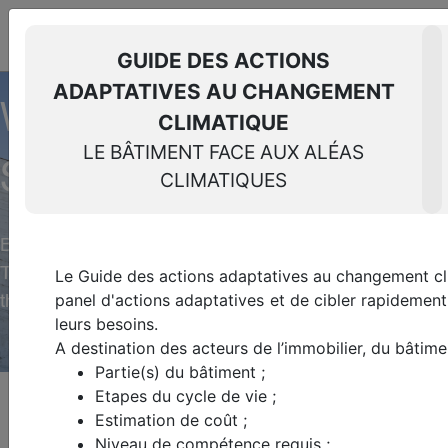
THE SUSTAINABLE REAL
ESTATE
RESOURCE CENTER
GUIDE DES ACTIONS
Log in
EN
ADAPTATIVES AU CHANGEMENT
Glossary
WELCOME TO THE RES
CLIMATIQUE
LE BÂTIMENT FACE AUX ALÉAS
SUSTAINABLE REAL ES
CLIMATIQUES
Barometers, prospective studies, regulatory analys
The Green Building Observatory provides resources an
Le Guide des actions adaptatives au changement cli
panel d'actions adaptatives et de cibler rapidement
thus accelerate the sector's ecological transition.
leurs besoins.
A destination des acteurs de l’immobilier, du bâtimen
Partie(s) du bâtiment ;
Etapes du cycle de vie ;
Homepage
>
Resource center
Estimation de coût ;
Niveau de compétence requis ;