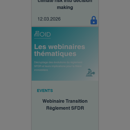
climate risk into decision
making
12.03.2026
EVENTS
Webinaire Transition
Règlement SFDR