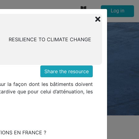
Log in
EN
Glossary
EDICATED TO
RESILIENCE TO CLIMATE CHANGE
Share the resource
sur la façon dont les bâtiments doivent
keholders on sustainability issues and
tardive que pour celui d’atténuation, les
IONS EN FRANCE ?