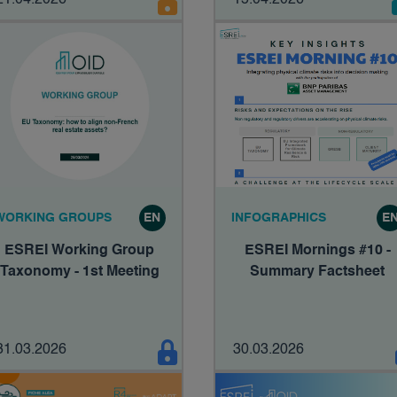
21.04.2026
15.04.2026
WORKING GROUPS
EN
INFOGRAPHICS
E
ESREI Working Group
ESREI Mornings #10 -
Taxonomy - 1st Meeting
Summary Factsheet
31.03.2026
30.03.2026