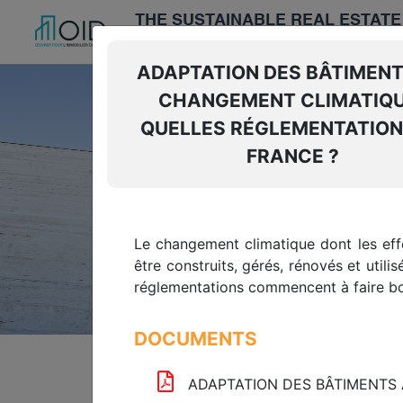
THE SUSTAINABLE REAL ESTAT
CENTER
ADAPTATION DES BÂTIMENT
CHANGEMENT CLIMATIQU
WELCOME TO TH
QUELLES RÉGLEMENTATION
FRANCE ?
SUSTAINABLE RE
Barometers, prospective studies, regu
Le changement climatique dont les effe
The Green Building Observatory provide
être construits, gérés, rénovés et utili
thus accelerate the sector's ecological 
réglementations commencent à faire bou
DOCUMENTS
Homepage
>
Resource center
ADAPTATION DES BÂTIMENTS