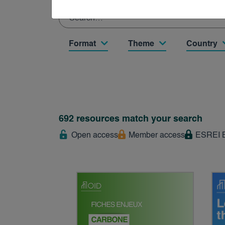
Format
Theme
Country
692 resources match your search
Open access
Member access
ESREI B