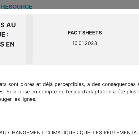
E
RESOURCE
S AU
FACT SHEETS
E :
E RESOURCE CENTER D
16.01.2023
S EN
AL ESTATE
latory analysis factsheets, feedback…
ts sont d’ores et déjà perceptibles, a des conséquences 
s resources and tools to support all real estate sta
sés. Si la prise en compte de l’enjeu d’adaptation a été plus 
transition.
ger les lignes.
 AU CHANGEMENT CLIMATIQUE : QUELLES RÉGLEMENTAT