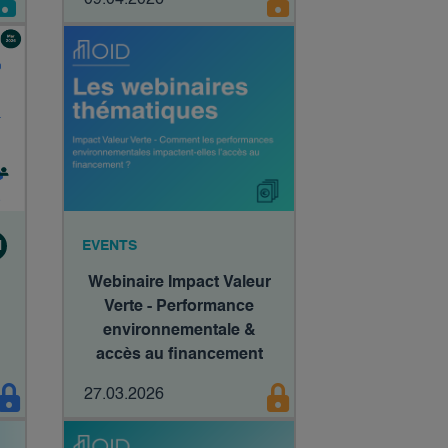
09.04.2026
et calage, un système
fondamentalement non
sobre ?
N
EVENTS
Webinaire Impact Valeur
Verte - Performance
environnementale &
accès au financement
27.03.2026