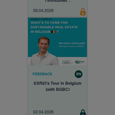
l'immobilier :
accélération, abondance
09.04.2026
et calage, un système
fondamentalement non
sobre ?
FEEDBACK
EN
ESREI's Tour in Belgium
(with BGBC)
02.04.2026