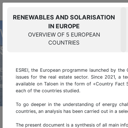
THE SUSTAINABLE REAL
ESTATE
RESOURCE CENTER
RENEWABLES AND SOLARISATION
Log in
EN
IN EUROPE
Glossary
WELCOME TO THE RES
OVERVIEW OF 5 EUROPEAN
COUNTRIES
SUSTAINABLE REAL ES
ESREI, the European programme launched by the O
Barometers, prospective studies, regulatory analys
issues for the real estate sector. Since 2021, a t
The Green Building Observatory provides resources an
available on Taloen in the form of «Country Fact S
thus accelerate the sector's ecological transition.
each of the countries studied.
To go deeper in the understanding of energy chall
countries, an analysis has been carried out in a sele
Homepage
>
Resource center
The present document is a synthesis of all main inf