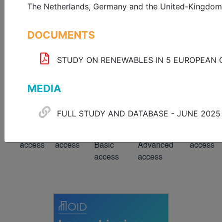
The Netherlands, Germany and the United-Kingdom
DOCUMENTS
Format
Theme
Country
Langu
STUDY ON RENEWABLES IN 5 EUROPEAN 
Search
MEDIA
FULL STUDY AND DATABASE - JUNE 2025
691 resources match your search
Open
Member
ESREI
ESREI
BIG
access
access
Basic
Advanced
access
access
access